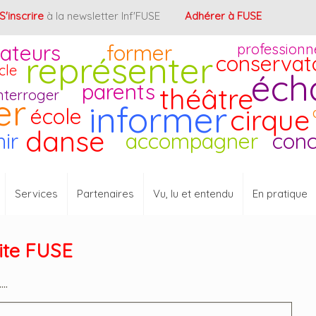
S'inscrire
à la newsletter Inf'FUSE
Adhérer à FUSE
ateurs
former
professionn
représenter
conservat
cle
éch
parents
théâtre
nterroger
er
informer
cirque
école
danse
hir
accompagner
conc
Services
Partenaires
Vu, lu et entendu
En pratique
site FUSE
..