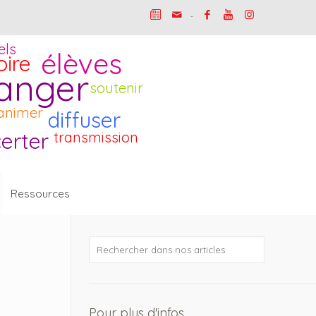
-
els
élèves
oire
anger
soutenir
animer
diffuser
erter
transmission
Ressources
Pour plus d'infos