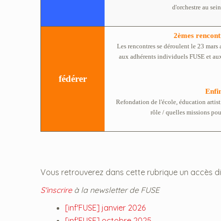
d'orchestre au sei
2èmes rencontr
Les rencontres se déroulent le 23 mars 
aux adhérents individuels FUSE et aux
fédérer
Enfin
Refondation de l'école, éducation artistiq
rôle / quelles missions po
Vous retrouverez dans cette rubrique un accès d
S'inscrire
à la newsletter de FUSE
[inf'FUSE] janvier 2026
[inf'FUSE] octobre 2025