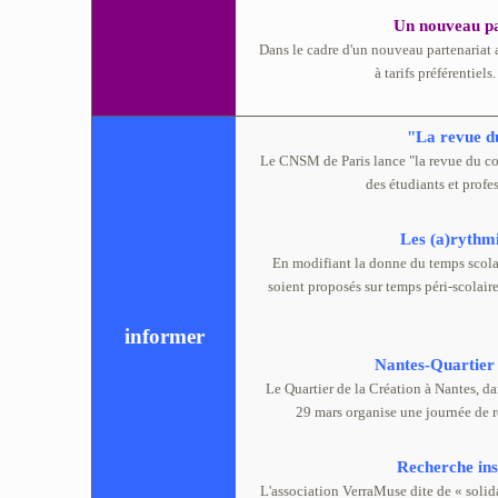
Un nouveau pa
Dans le cadre d'un nouveau partenariat
à tarifs préférentiel
"La revue d
Le CNSM de Paris lance "la revue du con
des étudiants et prof
Les (a)rythmi
En modifiant la donne du temps scolai
soient proposés sur temps péri-scolaire
informer
Nantes-Quartier
Le Quartier de la Création à Nantes, da
29 mars organise une journée de 
Recherche ins
L'association VerraMuse dite de « solid