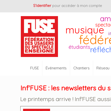
Cookies management panel
S'identifier
pour accéder à mon compte
am
specta
musique
i
fédér
étudiants
réfléc
FUSE
Événements
Chantiers
Réseau
Inf'FUSE : les newsletters du 
Le printemps arrive ! Inf'FUSE aussi..