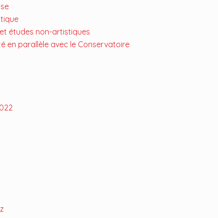
nse
stique
 et études non-artistiques
ité en parallèle avec le Conservatoire
2022
zz