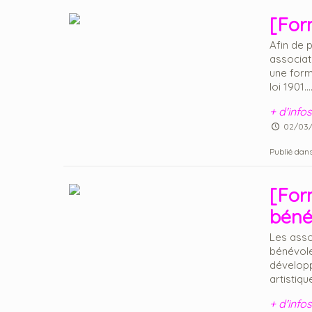
[For
Afin de 
associat
une form
loi 1901...
+ d'infos
02/03
Publié dans
[For
béné
Les asso
bénévole
développ
artistique.
+ d'infos