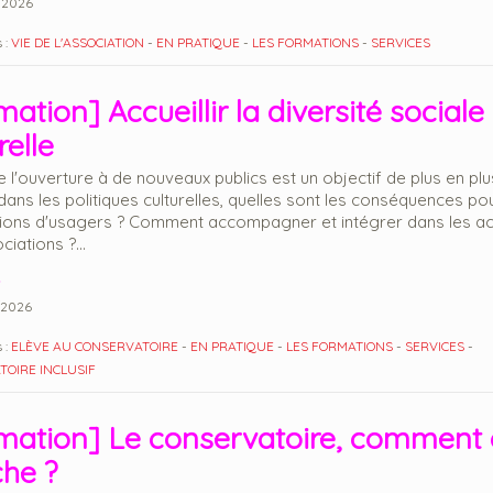
/2026
 :
VIE DE L'ASSOCIATION
-
EN PRATIQUE
-
LES FORMATIONS
-
SERVICES
ation] Accueillir la diversité sociale 
relle
e l'ouverture à de nouveaux publics est un objectif de plus en plu
dans les politiques culturelles, quelles sont les conséquences pou
ions d'usagers ? Comment accompagner et intégrer dans les act
iations ?...
2026
 :
ELÈVE AU CONSERVATOIRE
-
EN PRATIQUE
-
LES FORMATIONS
-
SERVICES
-
OIRE INCLUSIF
mation] Le conservatoire, comment
he ?