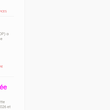
ICES
OP) a
de
RE
rée
tte
2026 et