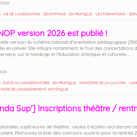
/2026
 :
VIE DE L'ASSOCIATION
-
DÉCRYPTAGE
-
EN PRATIQUE
-
LES FORMATIONS
-
SERV
NOP version 2026 est publié !
elle version du schéma national d'orientation pédagogique (SN
ée en janvier. Elle intègre notamment, le fruit des concertations 
ernière, sur le handicap et l'éducation artistique et culturelle....
2026
 :
ELÈVE AU CONSERVATOIRE
-
EN PRATIQUE
-
MINISTÈRE DE LA CULTURE
-
CAD
AIRE DE L'ENSEIGNEMENT ARTISTIQUE
da Sup'] Inscriptions théâtre / rent
ationales supérieures de théâtre : seules 6 écoles recruteront ce
olaire. Retrouvez la liste des concours ouverts pour la rentrée 