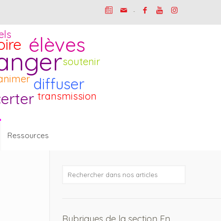
-
els
élèves
oire
anger
soutenir
animer
diffuser
erter
transmission
Ressources
Rubriques de la section En