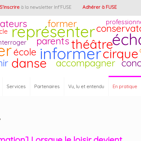
S'inscrire
à la newsletter Inf'FUSE
Adhérer à FUSE
ateurs
former
professionn
représenter
conservat
cle
éch
parents
théâtre
nterroger
er
informer
cirque
école
danse
hir
accompagner
conc
Services
Partenaires
Vu, lu et entendu
En pratique
e
ation] Lorsque le loisir devient