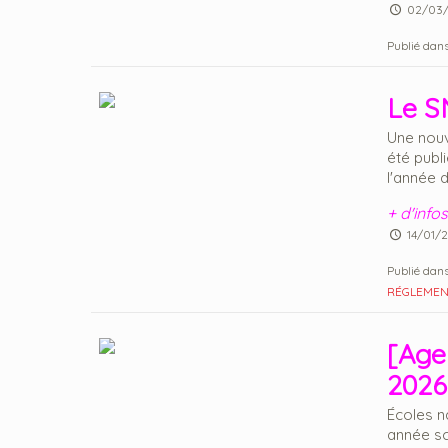
02/03
Publié dans
Le S
Une nouv
été publi
l'année d
+ d'infos
14/01/
Publié dans
RÉGLEMENT
[Agen
2026
Écoles n
année sc