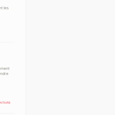
t les
nement
endre
NTAIRE