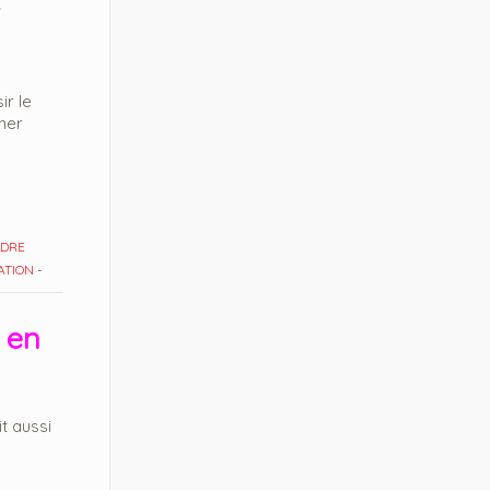
ir le
ner
ADRE
ATION
-
 en
t aussi