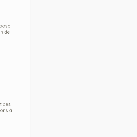
opose
on de
t des
ions à
t