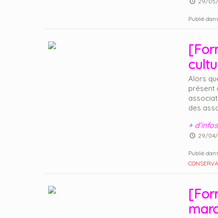
29/05
Publié dans
[Form
cultu
Alors qu
présent 
associat
des assoc
+ d'infos
29/04/
Publié dans
CONSERVAT
[For
marc