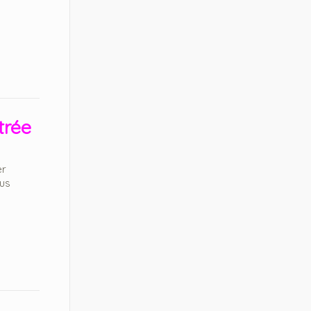
trée
er
ous