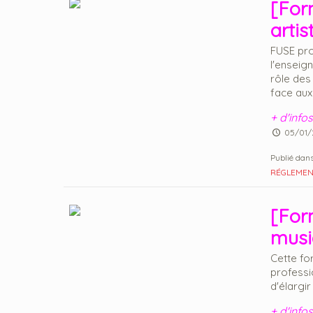
[For
arti
FUSE pro
l'enseig
rôle des
face aux 
+ d'infos
05/01/
Publié dans
RÉGLEMENT
[For
musi
Cette for
professio
d'élargi
+ d'infos