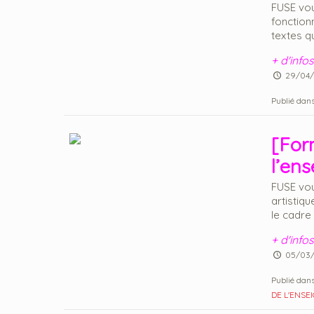
FUSE vou
fonction
textes qu
+ d'infos
29/04/
Publié dans
[For
l’en
FUSE vou
artistiq
le cadre 
+ d'infos
05/03
Publié dans
DE L'ENSE