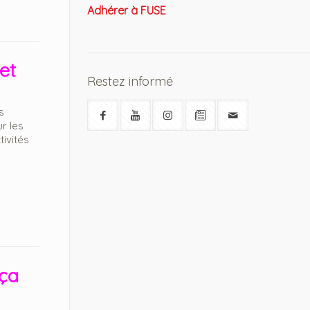
Adhérer à FUSE
et
Restez informé
s
r les
ivités
 ça