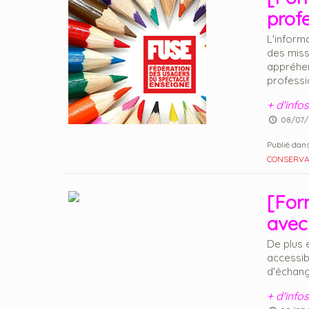
prof
L'inform
des miss
appréhen
professio
+ d'infos
08/07/
Publié dans
CONSERVA
[For
avec
De plus 
accessib
d'échange
+ d'infos