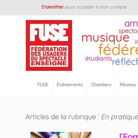
Cookies management panel
S'identifier
pour accéder à mon compte
am
specta
musique
i
fédér
étudiants
réfléc
FUSE
Événements
Chantiers
Réseau
Articles de la rubrique :
En pratiqu
[Form