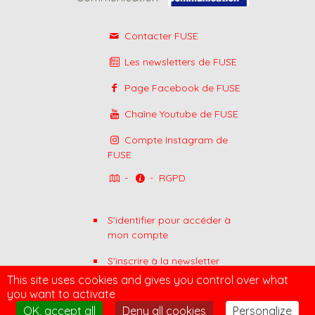
Contacter FUSE
Les newsletters de FUSE
Page Facebook de FUSE
Chaîne Youtube de FUSE
Compte Instagram de
FUSE
-
-
RGPD
S'identifier pour accéder à
mon compte
S'inscrire à la newsletter
Inf'FUSE
This site uses cookies and gives you control over what
you want to activate
Adhérer à FUSE
OK, accept all
Deny all cookies
Personalize