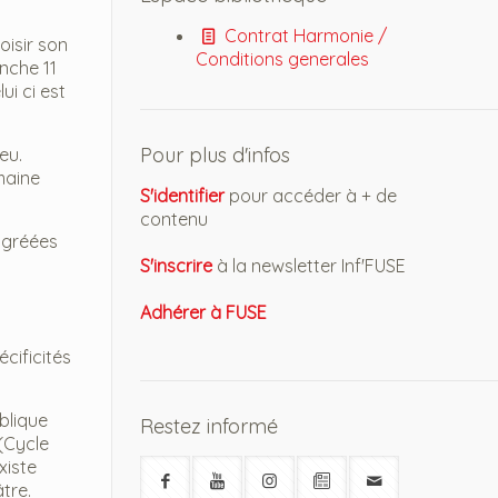
Contrat Harmonie /
isir son
Conditions generales
nche 11
ui ci est
Pour plus d'infos
eu.
maine
S'identifier
pour accéder à + de
contenu
agréées
S'inscrire
à la newsletter Inf'FUSE
Adhérer à FUSE
cificités
blique
Restez informé
(Cycle
xiste
tre.