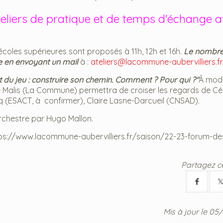
eliers de pratique et de temps d'échange 
écoles supérieures sont proposés à 11h, 12h et 16h.
Le nombre
ire en envoyant un mail
à :
ateliers@lacommune-aubervilliers.fr
t du jeu : construire son chemin. Comment ? Pour qui ?"
Â mod
é Malis (La Commune) permettra de croiser les regards de Cé
 (ESACT, à confirmer), Claire Lasne-Darcueil (CNSAD).
orchestre par Hugo Mallon.
ttps://www.lacommune-aubervilliers.fr/saison/22-23-forum-de
Partagez cet
Mis à jour le 0