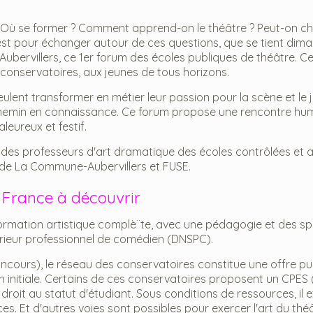
 se former ? Comment apprend-on le théâtre ? Peut-on cho
'est pour échanger autour de ces questions, que se tient dima
ubervillers, ce 1er forum des écoles publiques de théâtre. Cel
 conservatoires, aux jeunes de tous horizons.
ulent transformer en métier leur passion pour la scène et le j
 chemin en connaissance. Ce forum propose une rencontre hu
leureux et festif.
e des professeurs d'art dramatique des écoles contrôlées et 
e de La Commune-Aubervillers et FUSE.
n France à découvrir
ormation artistique complè¨te, avec une pédagogie et des spé
érieur professionnel de comédien (DNSPC).
ncours), le réseau des conservatoires constitue une offre pu
 initiale. Certains de ces conservatoires proposent un CPES 
roit au statut d'étudiant. Sous conditions de ressources, il e
s. Et d'autres voies sont possibles pour exercer l'art du théâ