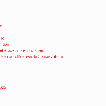
ant
nse
stique
 et études non-artistiques
ité en parallèle avec le Conservatoire
2022