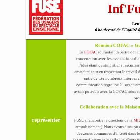
Inf'Fu
Lett
6 boulevard de l'Égalit
Réunion COFAC « Guid
La
COFAC
souhaitait débattre de la 
concertation avec les associations d’a
l’idée étant de simplifier et sécuriser
amateurs, tout en respectant le travail 
entre de très nombreux intervenan
communication regroupe 21 organismes
avons pu avoir avec la COFAC, nous cons
pro
Collaboration avec la Maison 
représenter
FUSE a rencontré le directeur de la
MP
arrondissement). Nous avons ainsi pu 
des zones communes d’intérêt dans l
convenu d’orienter le colloque d’auto