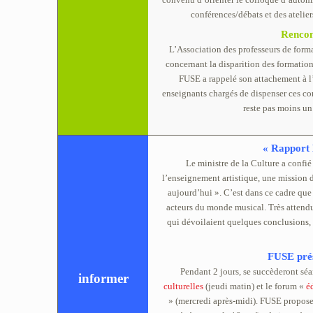
conférences/débats et des atelier
Rencon
L’Association des professeurs de form
concernant la disparition des formatio
FUSE a rappelé son attachement à l’
enseignants chargés de dispenser ces con
reste pas moins un
« Rapport 
Le ministre de la Culture a confi
l’enseignement artistique, une mission 
aujourd’hui ». C’est dans ce cadre qu
acteurs du monde musical. Très attendu
qui dévoilaient quelques conclusions, l
FUSE prés
Pendant 2 jours, se succèderont séan
informer
culturelles
(jeudi matin) et le forum «
é
» (mercredi après-midi). FUSE propose