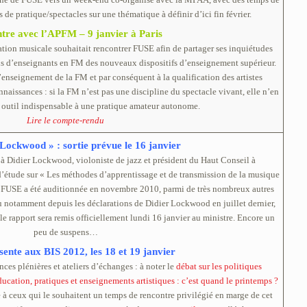
s de pratique/spectacles sur une thématique à définir d’ici fin février.
tre avec l’APFM – 9 janvier à Paris
ation musicale souhaitait rencontrer FUSE afin de partager ses inquiétudes
ns d’enseignants en FM des nouveaux dispositifs d’enseignement supérieur.
enseignement de la FM et par conséquent à la qualification des artistes
naissances : si la FM n’est pas une discipline du spectacle vivant, elle n’en
 outil indispensable à une pratique amateur autonome.
Lire le compte-rendu
Lockwood » : sortie prévue le 16 janvier
é à Didier Lockwood, violoniste de jazz et président du Haut Conseil à
d’étude sur « Les méthodes d’apprentissage et de transmission de la musique
e FUSE a été auditionnée en novembre 2010, parmi de très nombreux autres
 notamment depuis les déclarations de Didier Lockwood en juillet dernier,
e rapport sera remis officiellement lundi 16 janvier au ministre. Encore un
peu de suspens…
ente aux BIS 2012, les 18 et 19 janvier
ces plénières et ateliers d’échanges : à noter le
débat sur les politiques
ducation, pratiques et enseignements artistiques : c’est quand le printemps ?
 à ceux qui le souhaitent un temps de rencontre privilégié en marge de cet