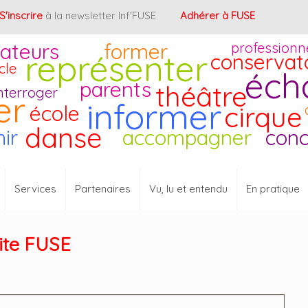
S'inscrire
à la newsletter Inf'FUSE
Adhérer à FUSE
ateurs
former
professionn
représenter
conservat
cle
éch
parents
théâtre
nterroger
er
informer
cirque
école
danse
hir
accompagner
conc
Services
Partenaires
Vu, lu et entendu
En pratique
site FUSE