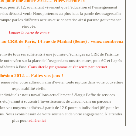
ux pour une année 2012…. effervescente !!!
oeux pour 2012, souhaitant vivement que l’éducation et l’enseignement
r des débats à venir. Nous porterons au plus haut la parole des usagers afin
compte par les différents acteurs et se concrétise ainsi par une gouvernance
rénovée.
Lancer la carte de voeux
2 au CRR de Paris, 14 rue de Madrid (8ème) : venez nombreux
!
e invite tous ses adhérents à une journée d’échanges au CRR de Paris. Le
de notre vécu sur la place de l’usager dans nos structures, puis AG et l’après
 adhérents à Fuse.
Consulter le programme
et
s’inscrire par internet
hésion 2012…. Faites vos jeux !
 renouveler votre adhésion afin d’éviter toute rupture dans votre couverture
responsabilité civile.
ndividuels : nous travaillons actuellement à élargir l’offre de services
es etc.) visant à soutenir l’investissement de chacun dans un parcours
lon vos moyens : adhérez à partir de 12 € pour un individuel (6€ pour les
ions. Nous avons besoin de votre soutien et de votre engagement. N’attendez
plus pour
adhérer ici