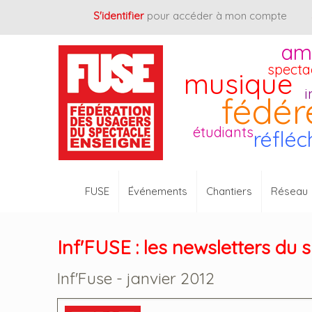
Cookies management panel
S'identifier
pour accéder à mon compte
am
specta
musique
i
fédér
étudiants
réfléc
FUSE
Événements
Chantiers
Réseau
Inf'FUSE : les newsletters du 
Inf'Fuse - janvier 2012