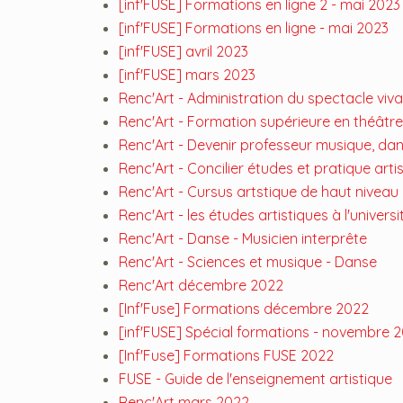
[inf'FUSE] Formations en ligne 2 - mai 2023
[inf'FUSE] Formations en ligne - mai 2023
[inf'FUSE] avril 2023
[inf'FUSE] mars 2023
Renc'Art - Administration du spectacle viv
Renc'Art - Formation supérieure en théâtre
Renc'Art - Devenir professeur musique, da
Renc'Art - Concilier études et pratique arti
Renc'Art - Cursus artstique de haut niveau
Renc'Art - les études artistiques à l'univers
Renc'Art - Danse - Musicien interprête
Renc'Art - Sciences et musique - Danse
Renc'Art décembre 2022
[Inf'Fuse] Formations décembre 2022
[inf'FUSE] Spécial formations - novembre 
[Inf'Fuse] Formations FUSE 2022
FUSE - Guide de l'enseignement artistique
Renc'Art mars 2022