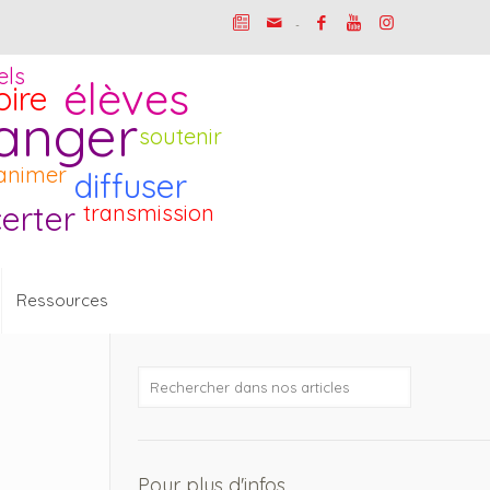
-
els
élèves
oire
anger
soutenir
animer
diffuser
erter
transmission
Ressources
Pour plus d'infos