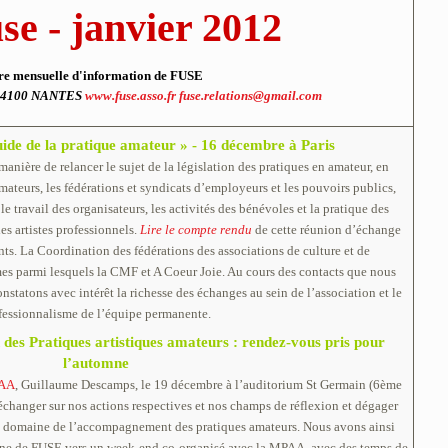
se - janvier 2012
re mensuelle d'information de FUSE
é 44100 NANTES
www.fuse.asso.fr
fuse.relations@gmail.com
e de la pratique amateur » - 16 décembre à Paris
manière de relancer le sujet de la législation des pratiques en amateur, en
mateurs, les fédérations et syndicats d’employeurs et les pouvoirs publics,
 le travail des organisateurs, les activités des bénévoles et la pratique des
des artistes professionnels.
Lire le compte rendu
de cette réunion d’échange
ts. La Coordination des fédérations des associations de culture et de
 parmi lesquels la CMF et A Coeur Joie. Au cours des contacts que nous
tatons avec intérêt la richesse des échanges au sein de l’association et le
fessionnalisme de l’équipe permanente.
des Pratiques artistiques amateurs : rendez-vous pris pour
l’automne
AA
, Guillaume Descamps, le 19 décembre à l’auditorium St Germain (6ème
échanger sur nos actions respectives et nos champs de réflexion et dégager
e domaine de l’accompagnement des pratiques amateurs. Nous avons ainsi
mne de FUSE vers un week-end co-organisé avec la MPAA, avec des temps de