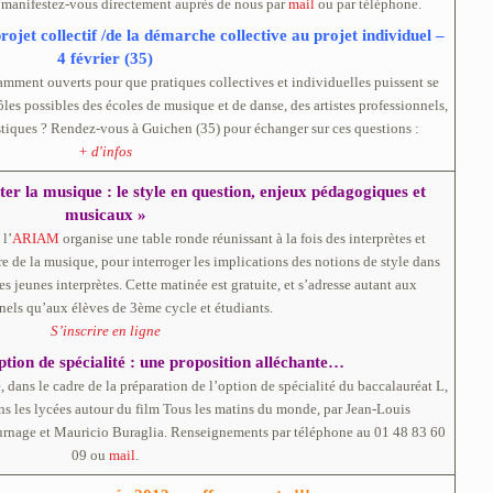
: manifestez-vous directement auprès de nous par
mail
ou par téléphone.
ojet collectif /de la démarche collective au projet individuel –
4 février (35)
mment ouverts pour que pratiques collectives et individuelles puissent se
 rôles possibles des écoles de musique et de danse, des artistes professionnels,
stiques ? Rendez-vous à Guichen (35) pour échanger sur ces questions :
+ d'infos
 la musique : le style en question, enjeux pédagogiques et
musicaux »
 l’
ARIAM
organise une table ronde réunissant à la fois des interprètes et
e de la musique, pour interroger les implications des notions de style dans
eunes interprètes. Cette matinée est gratuite, et s’adresse autant aux
nels qu’aux élèves de 3ème cycle et étudiants.
S’inscrire en ligne
tion de spécialité : une proposition alléchante…
 dans le cadre de la préparation de l’option de spécialité du baccalauréat L,
s les lycées autour du film Tous les matins du monde, par Jean-Louis
tournage et Mauricio Buraglia. Renseignements par téléphone au 01 48 83 60
09 ou
mail
.