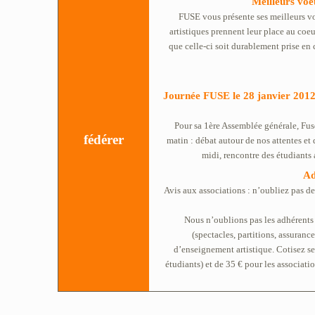
Meilleurs voe
FUSE vous présente ses meilleurs v
artistiques prennent leur place au coeu
que celle-ci soit durablement prise en 
Journée FUSE le 28 janvier 201
Pour sa 1ère Assemblée générale, Fus
fédérer
matin : débat autour de nos attentes et 
midi, rencontre des étudiants
Ad
Avis aux associations : n’oubliez pas de
Nous n’oublions pas les adhérents i
(spectacles, partitions, assuranc
d’enseignement artistique. Cotisez se
étudiants) et de 35 € pour les associat