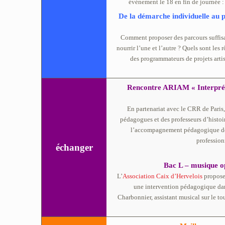
événement le 18 en fin de journée 
De la démarche individuelle au pr
Comment proposer des parcours suffisa
nourrir l’une et l’autre ? Quels sont les
des programmateurs de projets arti
Rencontre ARIAM « Interpréter
En partenariat avec le CRR de Paris,
pédagogues et des professeurs d’histoir
l’accompagnement pédagogique des j
profession
échanger
Bac L – musique op
L’
Association Caix d’Hervelois
propose,
une intervention pédagogique dan
Charbonnier, assistant musical sur le 