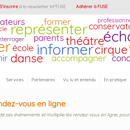
S'inscrire
à la newsletter Inf'FUSE
Adhérer à FUSE
ateurs
former
professionn
représenter
conservat
cle
éch
parents
théâtre
nterroger
er
informer
cirque
école
danse
hir
accompagner
conc
Services
Partenaires
Vu, lu et entendu
En pratique
endez-vous en ligne
 de ses événements et multiplie les rendez-vous en ligne, pour