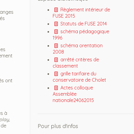
Règlement intérieur de
changes
FUSE 2015
nés
Statuts de FUSE 2014
schéma pédagogique
1996
schéma orentation
ues
2008
gement
arrêté critères de
classement
grille tarifaire du
conservatoire de Cholet
iés ont
Actes colloque
Assemblée
nationale24062015
es à
play,
 de
Pour plus d'infos