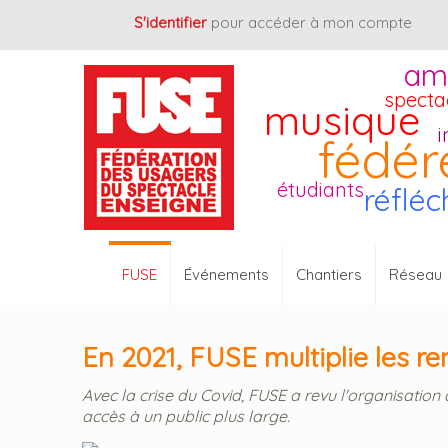
Cookies management panel
S'identifier
pour accéder à mon compte
am
specta
musique
i
fédér
étudiants
réfléc
FUSE
Événements
Chantiers
Réseau
En 2021, FUSE multiplie les r
Avec la crise du Covid, FUSE a revu l'organisation
accès à un public plus large.