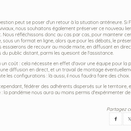
stion peut se poser d'un retour à la situation antérieure. Si 
iviaux, nous souhaitons également préserver ce nouveau lie
 Nous réfléchissons donc au cas par cas, pour maintenir cer
 sous un format en ligne, alors que pour les débats, le présen
us essaierons de recourir au mode mixte, en diffusant en direc
 du public distant, parmi les quesiont de l'assistance.
a un coût : cela nécessite en effet d'avoir une équipe pour la p
une diffusion en direct, et un travail de montage éventuelle
te les configurations : là aussi, il nous faudra faire des choix.
ndant, fédérer des adhérents dispersés sur le territoire, 
e : la pandémie nous aura au moins permis d'expérimenter de
Partagez cet