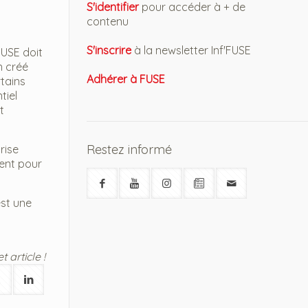
S'identifier
pour accéder à + de
contenu
S'inscrire
à la newsletter Inf'FUSE
FUSE doit
n créé
Adhérer à FUSE
tains
tiel
t
Restez informé
rise
ment pour
est une
 article !