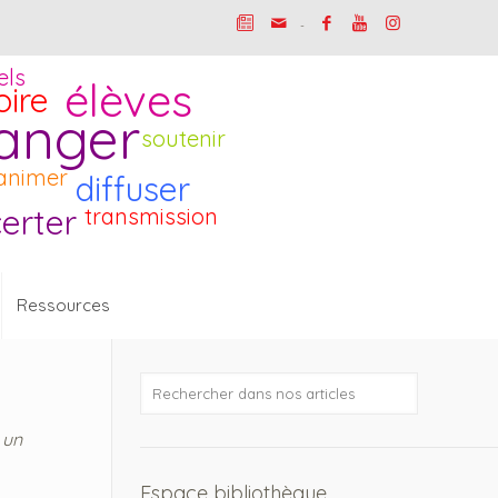
-
els
élèves
oire
anger
soutenir
animer
diffuser
erter
transmission
Ressources
 un
Espace bibliothèque