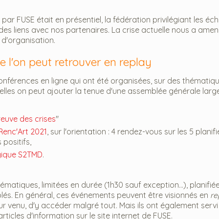
ar FUSE était en présentiel, la fédération privilégiant les é
 des liens avec nos partenaires. La crise actuelle nous a ame
'organisation.
 l'on peut retrouver en replay
conférences en ligne qui ont été organisées, sur des thématiq
quelles on peut ajouter la tenue d'une assemblée générale lar
reuve des crises
"
Renc'Art 2021
, sur l'orientation : 4 rendez-vous sur les 5 planif
positifs,
ogique S2TMD
.
atiques, limitées en durée (1h30 sauf exception...), planifié
ciblés. En général, ces événements peuvent être visionnés en
re
ur venu, d'y accéder malgré tout. Mais ils ont également servi
rticles d'information sur le site internet de FUSE.