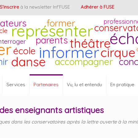
S'inscrire
à la newsletter Inf'FUSE
Adhérer à FUSE
ateurs
former
professionn
représenter
conservat
cle
éch
parents
théâtre
nterroger
er
informer
cirque
école
danse
hir
accompagner
conc
Services
Partenaires
Vu, lu et entendu
En pratique
 des enseignants artistiques
ques dans les conservatoires après la lettre ouverte à la minis