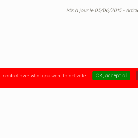
Mis à jour le 03/06/2015 - Articl
OK, accept all
u control over what you want to activate
Contacter FUSE
énéficie du
Les newsletters de
 du ministère
Page Facebook de
lture et de la
unication
Chaîne Youtube de