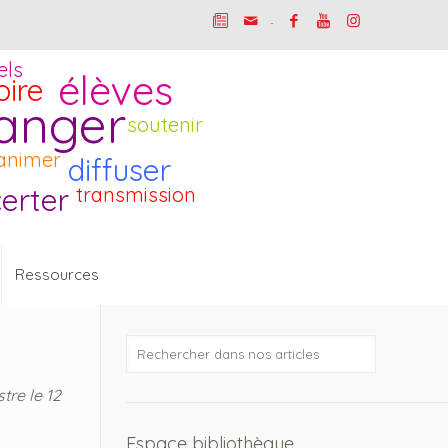
-
els
élèves
oire
anger
soutenir
animer
diffuser
erter
transmission
Ressources
tre le 12
Espace bibliothèque