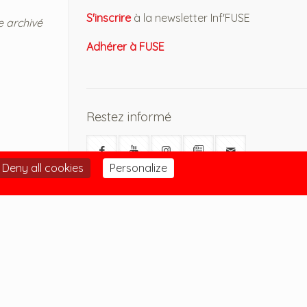
S'inscrire
à la newsletter Inf'FUSE
e archivé
Adhérer à FUSE
Restez informé
Deny all cookies
Personalize
S'identifier pour accéder à mon
compte
 FUSE
S'inscrire à la newsletter Inf'FUSE
 FUSE
Adhérer à FUSE
 FUSE