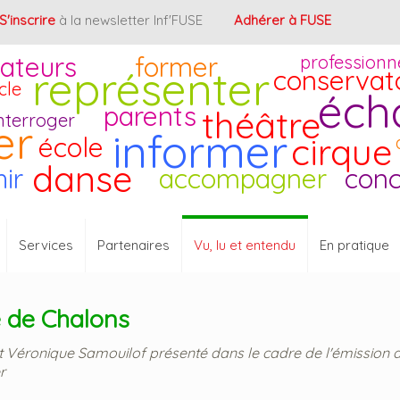
S'inscrire
à la newsletter Inf'FUSE
Adhérer à FUSE
ateurs
former
professionn
représenter
conservat
cle
éch
parents
théâtre
nterroger
er
informer
cirque
école
danse
hir
accompagner
conc
Services
Partenaires
Vu, lu et entendu
En pratique
e de Chalons
 Véronique Samouilof présenté dans le cadre de l'émission 
r