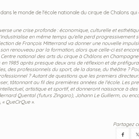
dans le monde de l'école nationale du cirque de Chalons qui
erse une crise profonde : économique, culturelle et esthétiqu
n s'industrialise en même temps qu'elle perd progressivement 
élection de François Mitterrand va donner une nouvelle impulsio
on renouveau par la formation, alors que celle-ci est encor
n du Centre national des arts du cirque à Châlons en Champagne
es en 1985 après presque deux ans de réflexion et de préfigura
es, des professionnels du sport, de la danse, du théâtre ? Pou
professionnel ? Autant de questions que les premiers directeur
oser, tâtonnant au fil des premières années de l'école. Les pr
llectuel, artistique et sportif, et donneront naissance à des 
nard Quental (futurs Zingaro), Johann Le Guillerm, ou enco
 « QueCirQue ».
Partagez cet