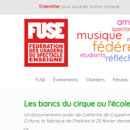
Cookies management panel
S'identifier
pour accéder à mon compte
am
specta
musique
i
fédér
étudiants
réfléc
FUSE
Événements
Chantiers
Réseau
Les bancs du cirque ou l'écol
Un documentaire audio de Catherine de Coppet et
Culture, la fabrique de l'histoire le 25 février dernie