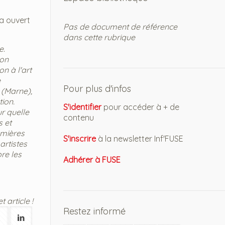
 a ouvert
Pas de document de référence
dans cette rubrique
e.
son
n à l'art
e
Pour plus d'infos
 (Marne),
tion.
S'identifier
pour accéder à + de
r quelle
contenu
s et
emières
S'inscrire
à la newsletter Inf'FUSE
artistes
re les
Adhérer à FUSE
 article !
Restez informé