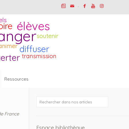
-
els
élèves
oire
anger
soutenir
animer
diffuser
erter
transmission
Ressources
de France
Espace bibliothèque