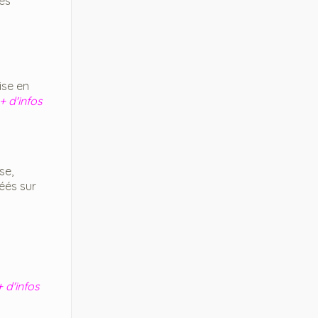
des
ise en
+ d'infos
se,
éés sur
+ d'infos