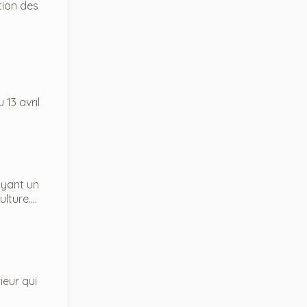
tion des
 13 avril
ayant un
ture....
ieur qui