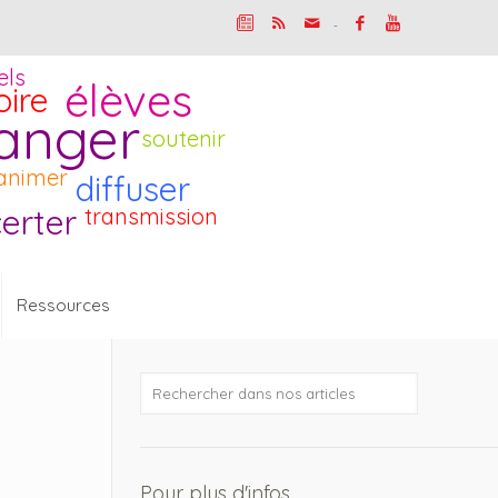
-
els
élèves
oire
anger
soutenir
animer
diffuser
erter
transmission
Ressources
Pour plus d'infos