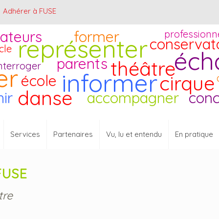
Adhérer à FUSE
ateurs
former
professionn
représenter
conservat
cle
éch
parents
théâtre
nterroger
er
informer
cirque
école
danse
hir
accompagner
conc
Services
Partenaires
Vu, lu et entendu
En pratique
 FUSE
tre