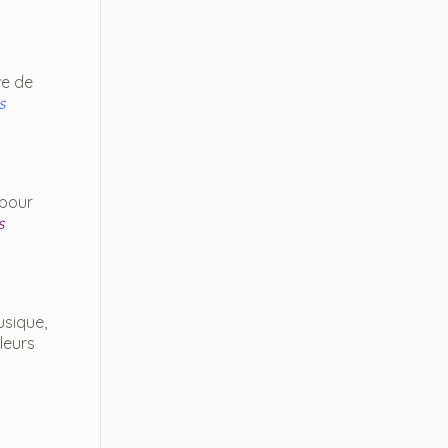
ve de
s
 pour
s
usique,
leurs