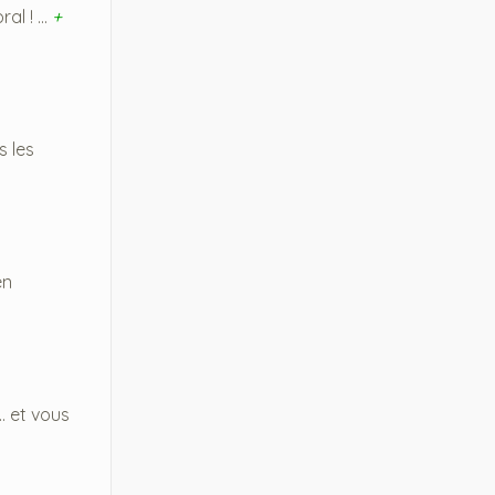
l ! ...
+
s les
en
. et vous