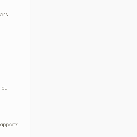
sans
s du
s apports