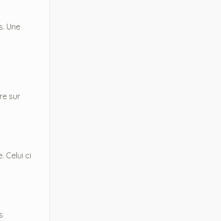
s. Une
re sur
 Celui ci
s